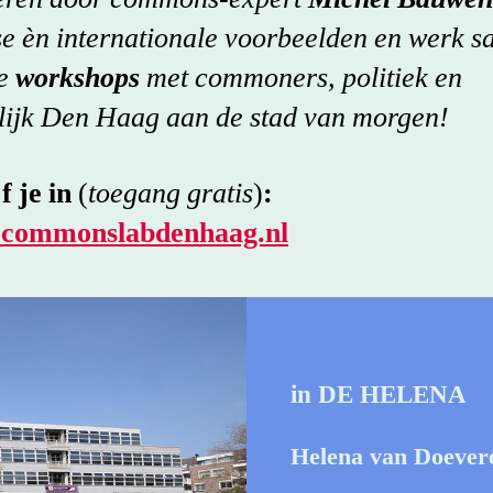
e èn internationale voorbeelden en werk 
ze
workshops
met commoners, politiek en
lijk Den Haag aan de stad van morgen!
f je in
(
toegang gratis
)
:
commonslabdenhaag.nl
in DE HELENA
Helena van Doever