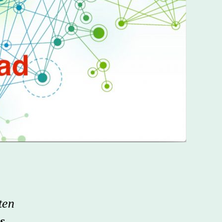
ten
s
,