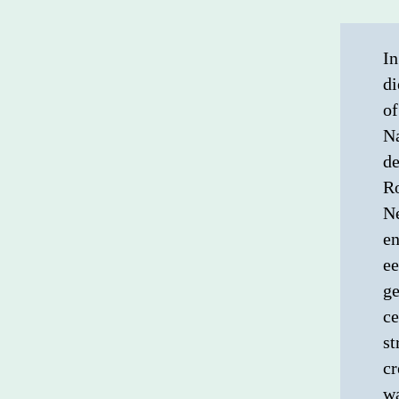
In
di
of
Na
de
Ro
Ne
en
ee
ge
ce
st
cr
wa