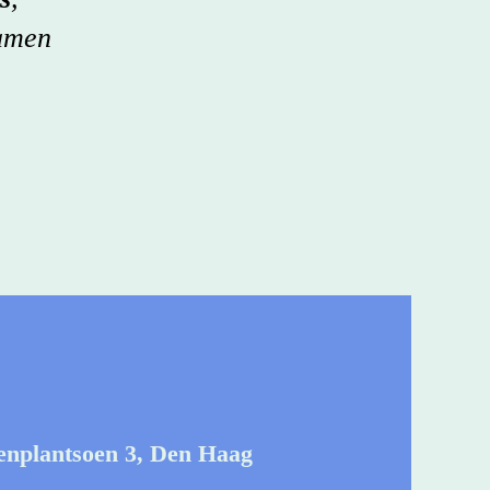
samen
enplantsoen 3, Den Haag