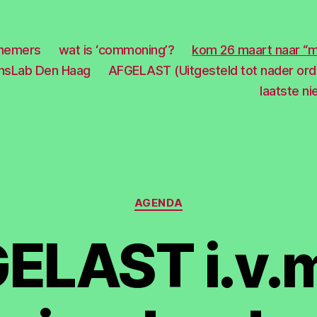
efnemers
wat is ‘commoning’?
kom 26 maart naar “
sLab Den Haag
AFGELAST (Uitgesteld tot nader or
laatste n
Categorieën
AGENDA
ELAST i.v.m