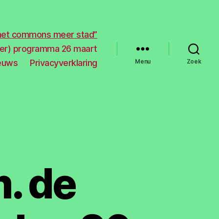
met commons meer stad”
der) programma 26 maart
ieuws
Privacyverklaring
Menu
Zoek
. de