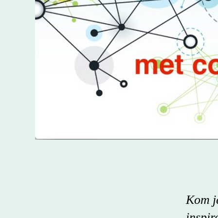
Kom 
inspi