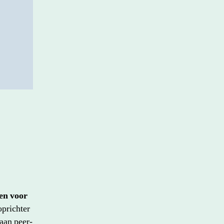
n voor
oprichter
aan peer-