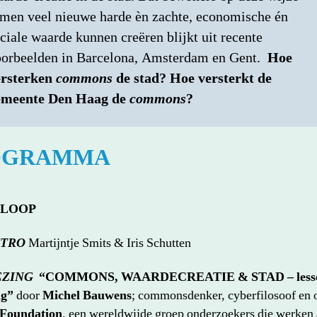
men veel nieuwe harde èn zachte, economische én
ciale waarde kunnen creëren blijkt uit recente
orbeelden in Barcelona, Amsterdam en Gent.
Hoe
ersterken
commons
de stad? Hoe versterkt de
emeente Den Haag de
commons
?
OGRAMMA
INLOOP
NTRO
Martijntje Smits & Iris Schutten
EZING
“COMMONS, WAARDECREATIE & STAD – lesse
ag”
door
Michel Bauwens
; commonsdenker, cyberfilosoof en 
Foundation
, een wereldwijde groep onderzoekers die werken 