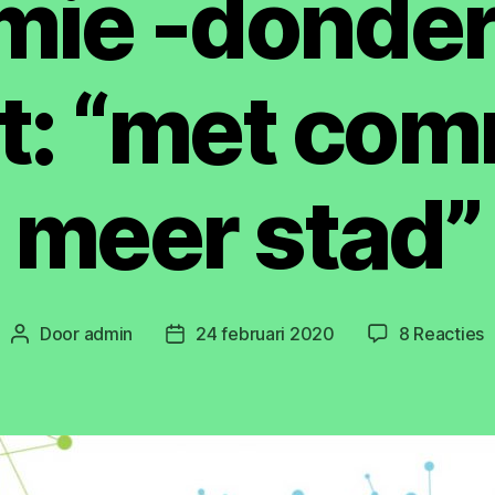
mie -donder
t: “met co
meer stad”
o
Door
admin
24 februari 2020
8 Reacties
Berichtauteur
Berichtdatum
A
i
d
p
-
d