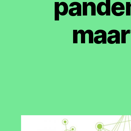
pande
maar