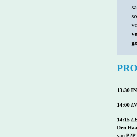
sa
so
vo
v
g
PR
13:30 
14:00
I
14:15
L
Den Ha
van
P2P