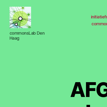
initiati
common
met
commonsLab Den
commons
Haag
meer
stad
AFG