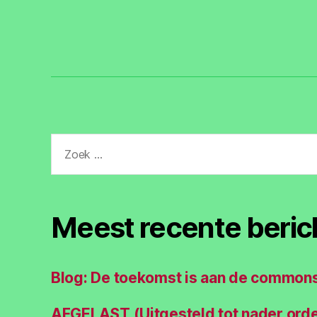
Zoeken
naar:
Meest recente beric
Blog: De toekomst is aan de common
AFGELAST (Uitgesteld tot nader ord