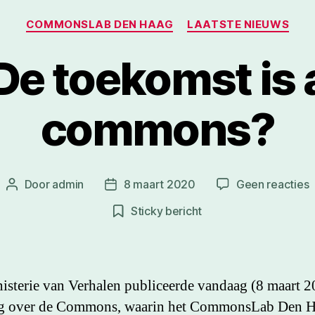
Categorieën
COMMONSLAB DEN HAAG
LAATSTE NIEUWS
 De toekomst is 
commons?
Door
admin
8 maart 2020
Geen reacties
Berichtauteur
Berichtdatum
B
Sticky bericht
t
i
a
isterie van Verhalen publiceerde vandaag (8 maart 2
og over de Commons, waarin het CommonsLab Den 