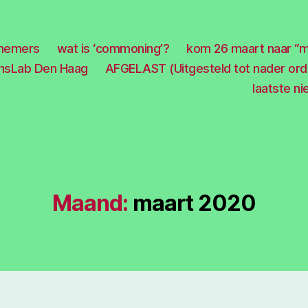
efnemers
wat is ‘commoning’?
kom 26 maart naar “
sLab Den Haag
AFGELAST (Uitgesteld tot nader or
laatste n
Maand:
maart 2020