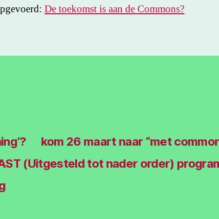
opgevoerd:
De toekomst is aan de Commons?
ing’?
kom 26 maart naar “met common
ST (Uitgesteld tot nader order) progr
g