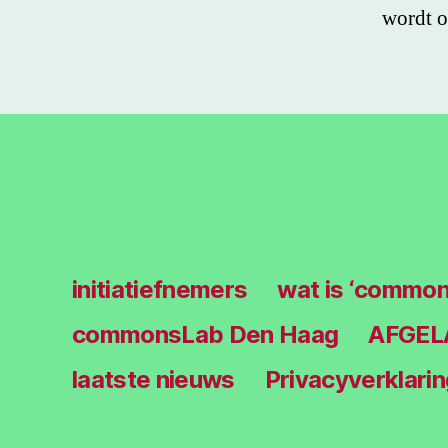
wordt 
initiatiefnemers
wat is ‘common
commonsLab Den Haag
AFGELA
laatste nieuws
Privacyverklarin