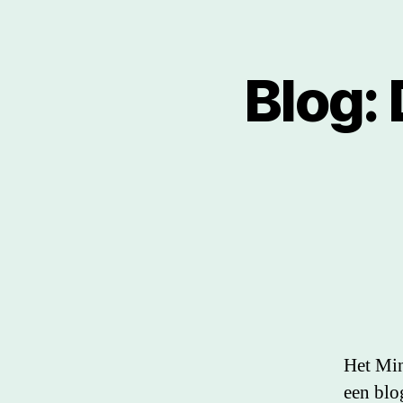
Blog:
Het Min
een bl