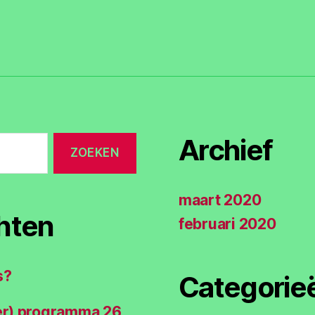
Archief
maart 2020
hten
februari 2020
s?
Categorie
er) programma 26