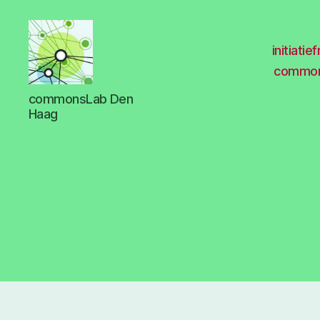
initiati
common
met
commonsLab Den
commons
Haag
meer
stad