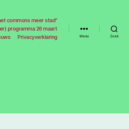
met commons meer stad”
der) programma 26 maart
ieuws
Privacyverklaring
Menu
Zoek